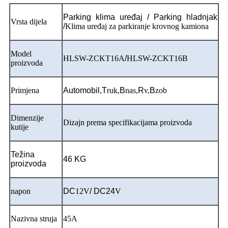
Parking klima uređaj / Parking hladnjak
Vrsta dijela
/
Klima uređaj za parkiranje krovnog kamiona
Model
HLSW-ZCKT16A
/
HLSW-ZCKT16B
proizvoda
Primjena
Automobil,
T
ruk,
B
nas,
R
v,
B
zob
Dimenzije
Dizajn prema specifikacijama proizvoda
kutije
Težina
46 KG
proizvoda
napon
DC
12V
/ DC24
V
Nazivna struja
45A