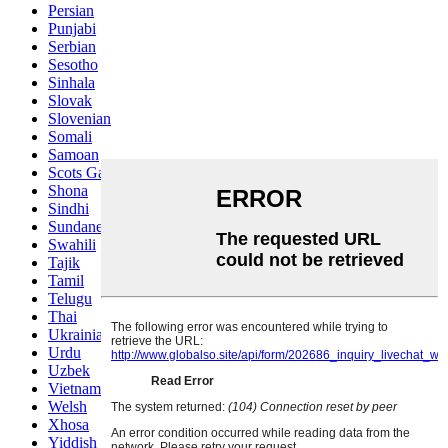
Persian
Punjabi
Serbian
Sesotho
Sinhala
Slovak
Slovenian
Somali
Samoan
Scots Gaelic
Shona
Sindhi
Sundanese
Swahili
Tajik
Tamil
Telugu
Thai
Ukrainian
Urdu
Uzbek
Vietnamese
Welsh
Xhosa
Yiddish