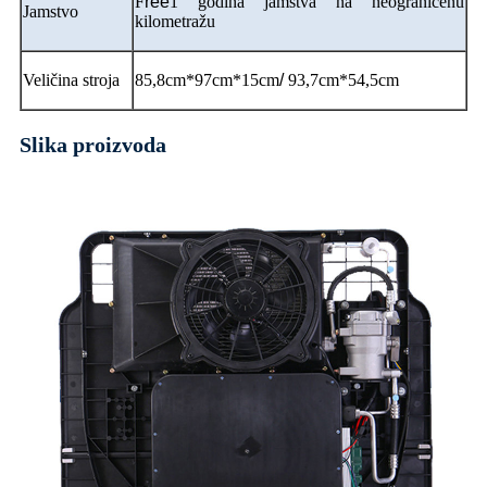
F
ree
1 godina jamstva na neograničenu
Jamstvo
kilometražu
Veličina stroja
85,8cm*97cm*15cm
/
93,7cm*54,5cm
Slika proizvoda