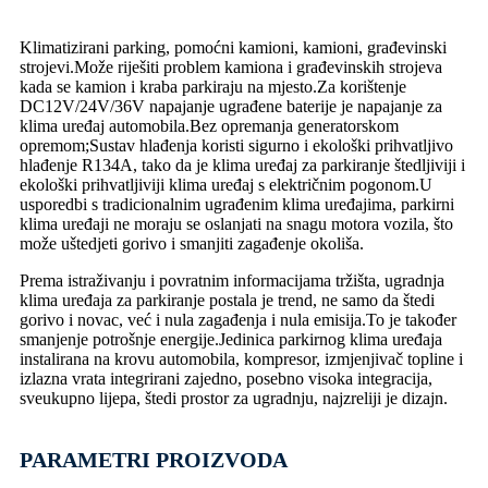
Klimatizirani parking, pomoćni kamioni, kamioni, građevinski
strojevi.Može riješiti problem kamiona i građevinskih strojeva
kada se kamion i kraba parkiraju na mjesto.Za korištenje
DC12V/24V/36V napajanje ugrađene baterije je napajanje za
klima uređaj automobila.Bez opremanja generatorskom
opremom;Sustav hlađenja koristi sigurno i ekološki prihvatljivo
hlađenje R134A, tako da je klima uređaj za parkiranje štedljiviji i
ekološki prihvatljiviji klima uređaj s električnim pogonom.U
usporedbi s tradicionalnim ugrađenim klima uređajima, parkirni
klima uređaji ne moraju se oslanjati na snagu motora vozila, što
može uštedjeti gorivo i smanjiti zagađenje okoliša.
Prema istraživanju i povratnim informacijama tržišta, ugradnja
klima uređaja za parkiranje postala je trend, ne samo da štedi
gorivo i novac, već i nula zagađenja i nula emisija.To je također
smanjenje potrošnje energije.Jedinica parkirnog klima uređaja
instalirana na krovu automobila, kompresor, izmjenjivač topline i
izlazna vrata integrirani zajedno, posebno visoka integracija,
sveukupno lijepa, štedi prostor za ugradnju, najzreliji je dizajn.
PARAMETRI PROIZVODA