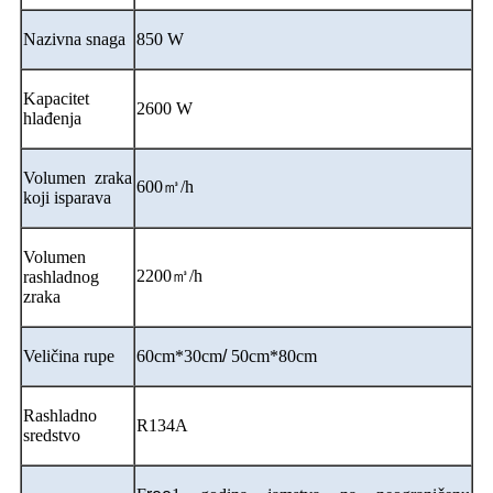
Nazivna snaga
850 W
Kapacitet
2600 W
hlađenja
Volumen zraka
600㎥/h
koji isparava
Volumen
2200㎥/h
rashladnog
zraka
Veličina rupe
60cm*30cm
/
50cm*80cm
Rashladno
R134A
sredstvo