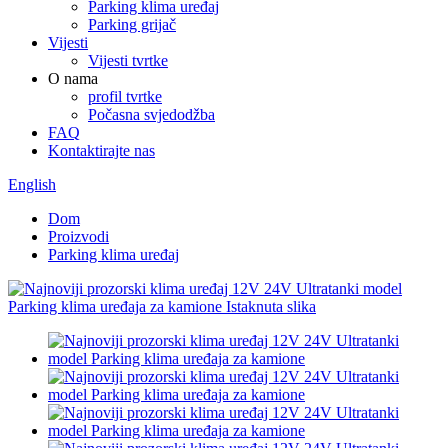
Parking klima uređaj
Parking grijač
Vijesti
Vijesti tvrtke
O nama
profil tvrtke
Počasna svjedodžba
FAQ
Kontaktirajte nas
English
Dom
Proizvodi
Parking klima uređaj